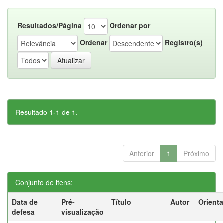
Resultados/Página
Ordenar por
Ordenar
Registro(s)
Resultado 1-1 de 1.
Anterior
1
Próximo
Conjunto de itens:
Data de
Pré-
Título
Autor
Orient
defesa
visualização