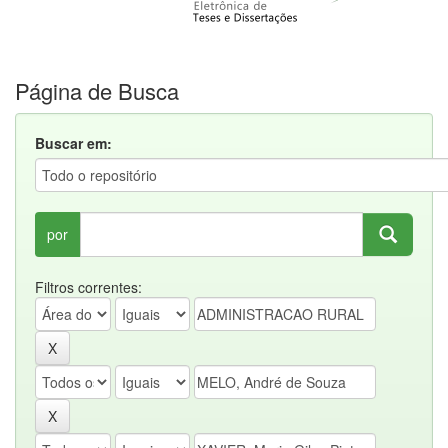
Página de Busca
Buscar em:
por
Filtros correntes: