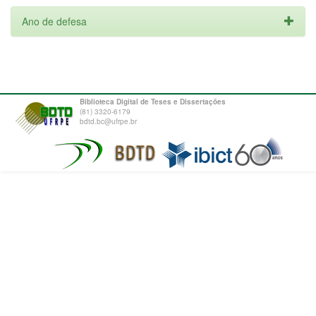
Ano de defesa
Biblioteca Digital de Teses e Dissertações
(81) 3320-6179
bdtd.bc@ufrpe.br