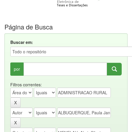
Página de Busca
Buscar em:
por
Filtros correntes: