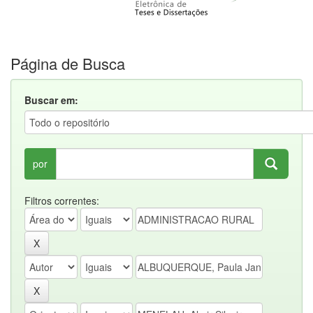
Página de Busca
Buscar em:
por
Filtros correntes: