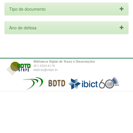
Tipo de documento
Ano de defesa
Biblioteca Digital de Teses e Dissertações
(81) 3320-6179
bdtd.bc@ufrpe.br