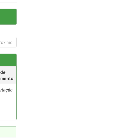
róximo
 de
umento
ertação