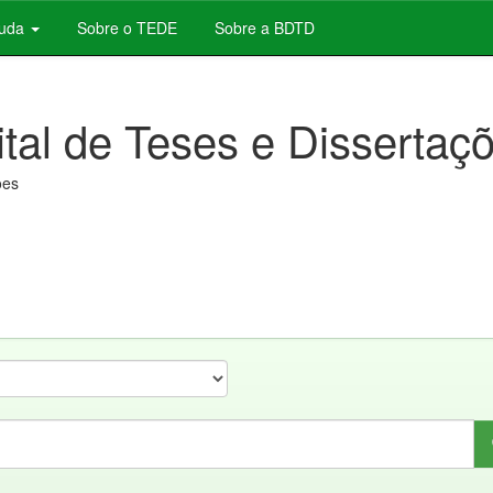
juda
Sobre o TEDE
Sobre a BDTD
ital de Teses e Dissertaç
ões