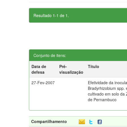
Resultado 1-1 de 1.
Conjunto de itens:
Data de
Pré-
Título
defesa
visualização
27-Fev-2007
Efetividade da inocu
Bradyrhizobium spp
cultivado em solo da
de Pernambuco
Compartilhamento