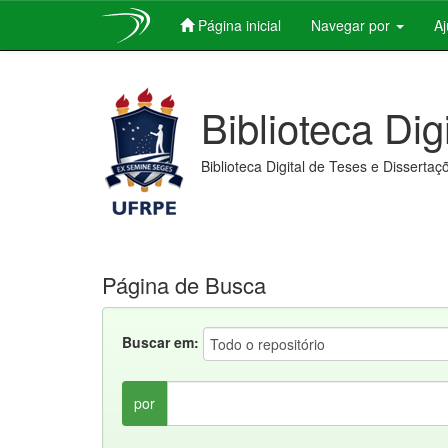
Página inicial
Navegar por
A
Skip
navigation
Biblioteca Dig
Biblioteca Digital de Teses e Dissertaç
Página de Busca
Buscar em:
por