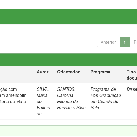
Anterior
1
P
Autor
Orientador
Programa
Tipo
doc
lação com
SILVA,
SANTOS,
Programa de
Diss
. em amendoim
Maria
Carolina
Pós-Graduação
 Zona da Mata
de
Etienne de
em Ciência do
Fátima
Rosália e Silva
Solo
da