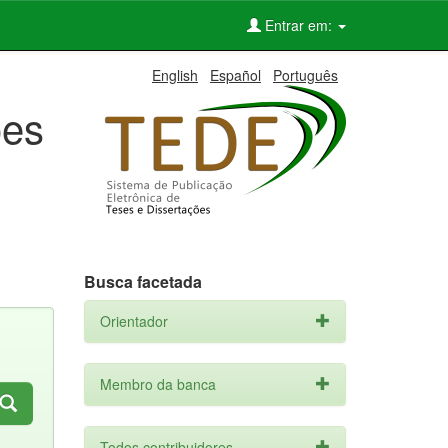
Entrar em:
English
Español
Português
ões
Busca facetada
Orientador
Membro da banca
Todos contribuidores