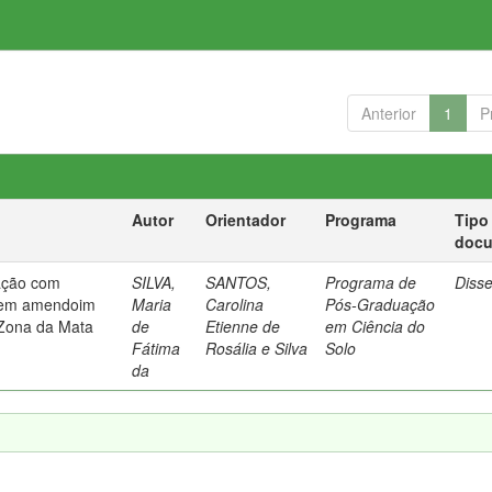
Anterior
1
P
Autor
Orientador
Programa
Tipo
doc
lação com
SILVA,
SANTOS,
Programa de
Diss
. em amendoim
Maria
Carolina
Pós-Graduação
 Zona da Mata
de
Etienne de
em Ciência do
Fátima
Rosália e Silva
Solo
da