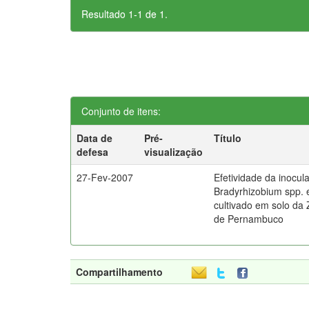
Resultado 1-1 de 1.
Conjunto de itens:
Data de
Pré-
Título
defesa
visualização
27-Fev-2007
Efetividade da inocu
Bradyrhizobium spp
cultivado em solo da
de Pernambuco
Compartilhamento