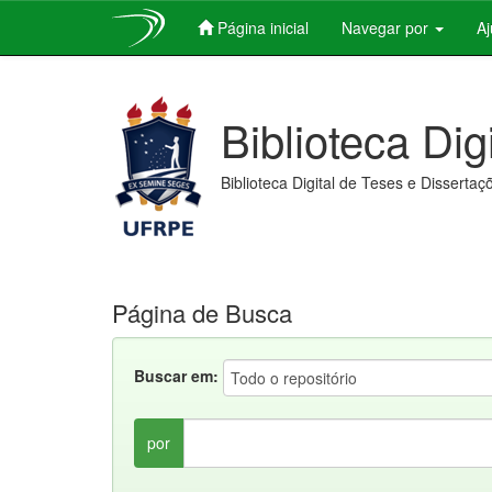
Página inicial
Navegar por
A
Skip
navigation
Biblioteca Dig
Biblioteca Digital de Teses e Dissertaç
Página de Busca
Buscar em:
por