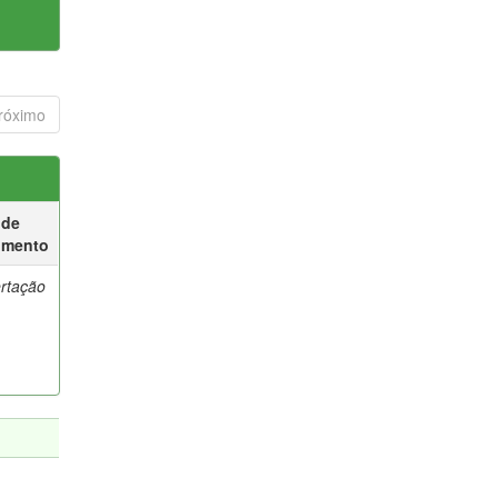
róximo
 de
umento
ertação