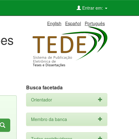
Entrar em:
English
Español
Português
ões
Busca facetada
Orientador
Membro da banca
Todos contribuidores