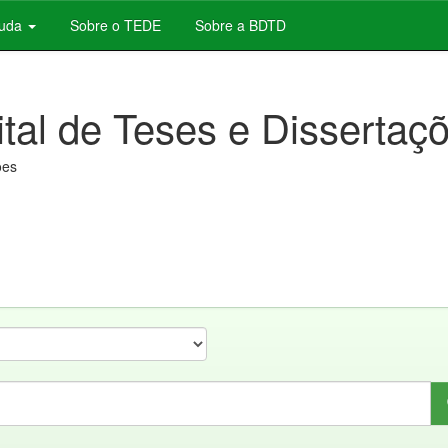
juda
Sobre o TEDE
Sobre a BDTD
ital de Teses e Dissertaç
ões