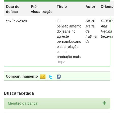
Data de
Pré-
Título
Autor
Orienta
defesa
visualização
21-Fev-2020
O
SILVA,
RIBEIR
beneficiamento
Maria
Ana
do jeans no
de
Regina
agreste
Fátima
Bezerra
pernambucano
da
e sua relação
com a
produção mais
limpa
Compartilhamento
Busca facetada
Membro da banca