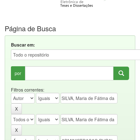
Página de Busca
Buscar em:
por
Filtros correntes: