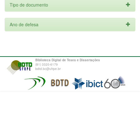
Tipo de documento
Ano de defesa
Biblioteca Digital de Teses e Dissertações
(81) 3320-6179
bdtd.bc@ufrpe.br