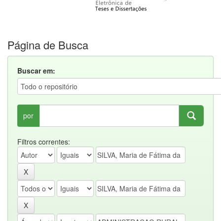
Página de Busca
Buscar em:
por
Filtros correntes: