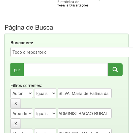
Página de Busca
Buscar em:
por
Filtros correntes: