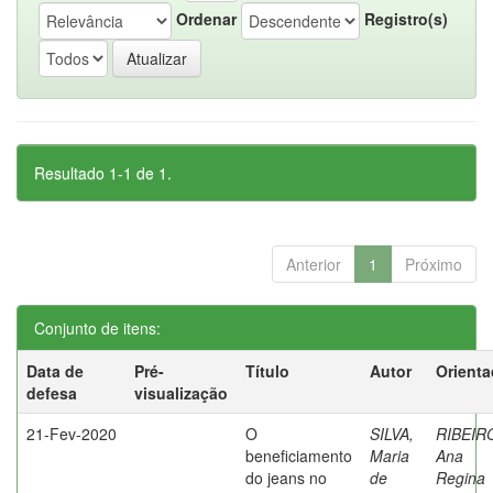
Ordenar
Registro(s)
Resultado 1-1 de 1.
Anterior
1
Próximo
Conjunto de itens:
Data de
Pré-
Título
Autor
Orienta
defesa
visualização
21-Fev-2020
O
SILVA,
RIBEIR
beneficiamento
Maria
Ana
do jeans no
de
Regina