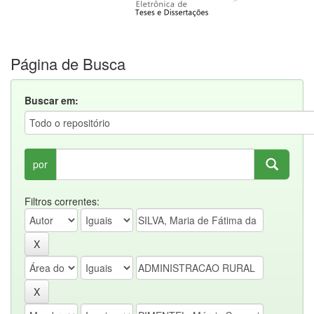
Página de Busca
Buscar em:
por
Filtros correntes: