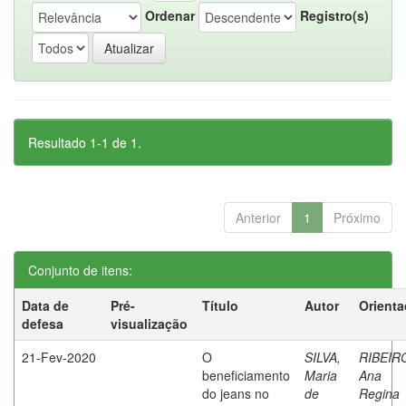
Ordenar
Registro(s)
Resultado 1-1 de 1.
Anterior
1
Próximo
Conjunto de itens:
Data de
Pré-
Título
Autor
Orienta
defesa
visualização
21-Fev-2020
O
SILVA,
RIBEIR
beneficiamento
Maria
Ana
do jeans no
de
Regina