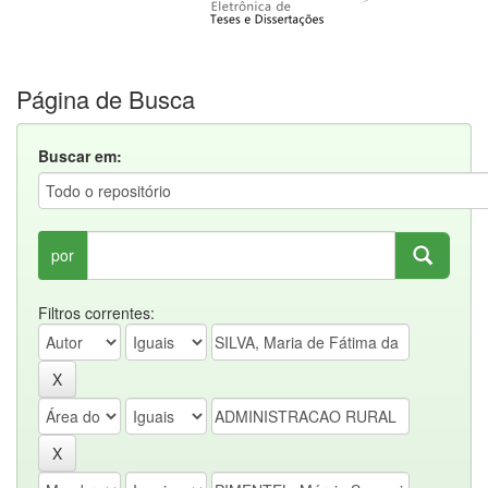
Página de Busca
Buscar em:
por
Filtros correntes: