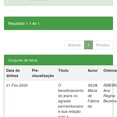
Resultado 1-1 de 1.
Anterior
1
Próximo
Conjunto de itens:
Data de
Pré-
Título
Autor
Orienta
defesa
visualização
21-Fev-2020
O
SILVA,
RIBEIR
beneficiamento
Maria
Ana
do jeans no
de
Regina
agreste
Fátima
Bezerra
pernambucano
da
e sua relação
com a