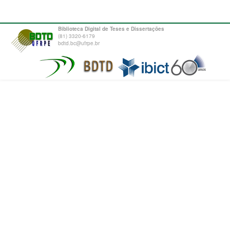
Biblioteca Digital de Teses e Dissertações
(81) 3320-6179
bdtd.bc@ufrpe.br