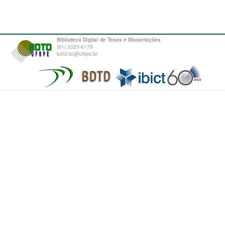
Biblioteca Digital de Teses e Dissertações
(81) 3320-6179
bdtd.bc@ufrpe.br