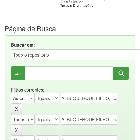
Página de Busca
Buscar em:
por
Filtros correntes: