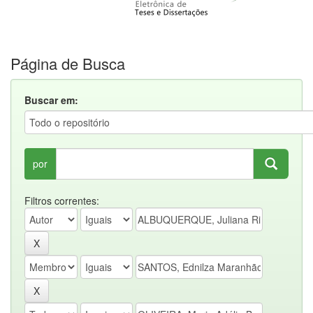
Página de Busca
Buscar em:
por
Filtros correntes: