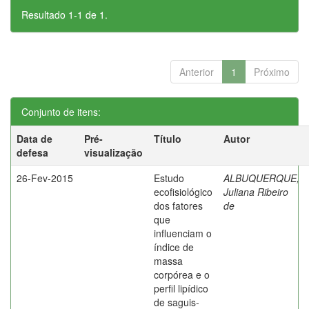
Resultado 1-1 de 1.
Anterior
1
Próximo
Conjunto de itens:
Data de
Pré-
Título
Autor
defesa
visualização
26-Fev-2015
Estudo
ALBUQUERQUE,
ecofisiológico
Juliana Ribeiro
dos fatores
de
que
influenciam o
índice de
massa
corpórea e o
perfil lipídico
de saguis-