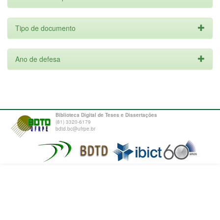
Tipo de documento
Ano de defesa
Biblioteca Digital de Teses e Dissertações
(81) 3320-6179
bdtd.bc@ufrpe.br