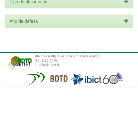
Tipo de documento
Ano de defesa
Biblioteca Digital de Teses e Dissertações
(81) 3320-6179
bdtd.bc@ufrpe.br