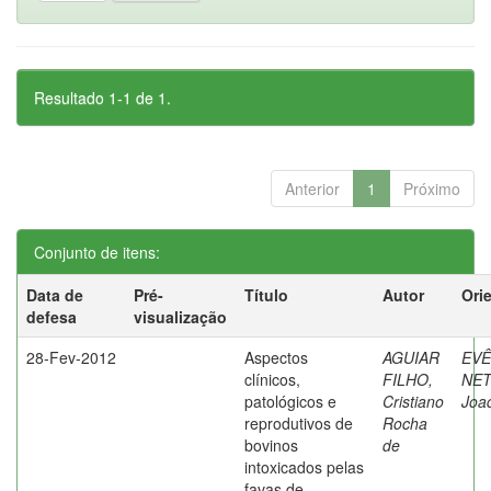
Resultado 1-1 de 1.
Anterior
1
Próximo
Conjunto de itens:
Data de
Pré-
Título
Autor
Ori
defesa
visualização
28-Fev-2012
Aspectos
AGUIAR
EVÊ
clínicos,
FILHO,
NET
patológicos e
Cristiano
Joa
reprodutivos de
Rocha
bovinos
de
intoxicados pelas
favas de