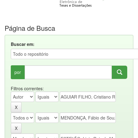
Página de Busca
Buscar em:
por
Filtros correntes: