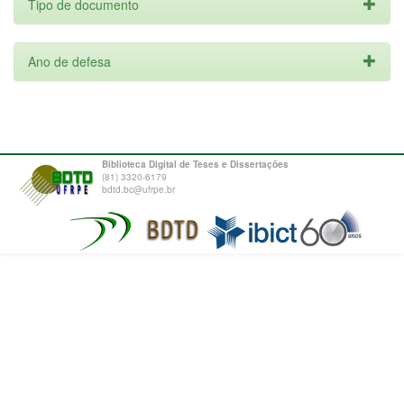
Tipo de documento
Ano de defesa
Biblioteca Digital de Teses e Dissertações
(81) 3320-6179
bdtd.bc@ufrpe.br