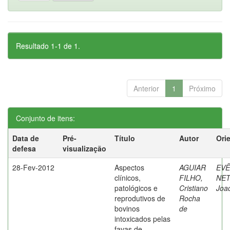
Resultado 1-1 de 1.
Anterior
1
Próximo
Conjunto de itens:
Data de
Pré-
Título
Autor
Ori
defesa
visualização
28-Fev-2012
Aspectos
AGUIAR
EVÊ
clínicos,
FILHO,
NET
patológicos e
Cristiano
Joa
reprodutivos de
Rocha
bovinos
de
intoxicados pelas
favas de