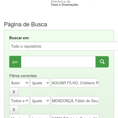
Página de Busca
Buscar em:
por
Filtros correntes: