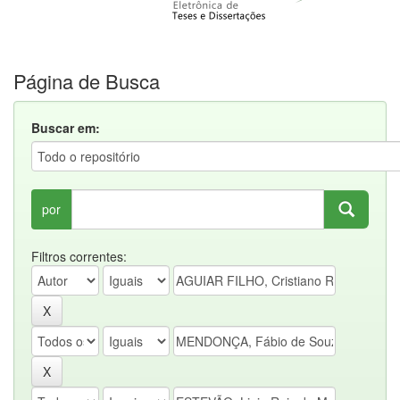
Página de Busca
Buscar em:
por
Filtros correntes: