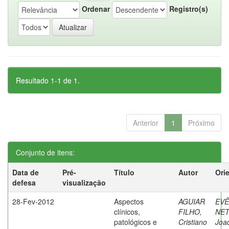
Ordenar
Registro(s)
Resultado 1-1 de 1.
Anterior
1
Próximo
Conjunto de itens:
Data de
Pré-
Título
Autor
Ori
defesa
visualização
28-Fev-2012
Aspectos
AGUIAR
EVÊ
clínicos,
FILHO,
NET
patológicos e
Cristiano
Joa