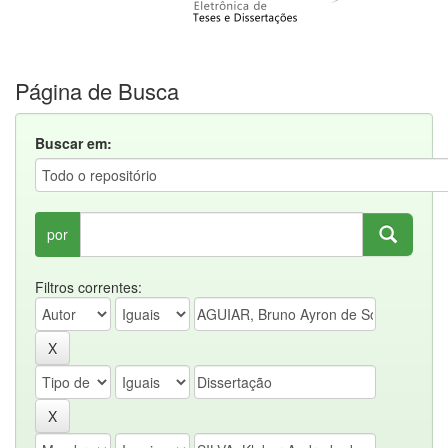
Página de Busca
Buscar em:
por
Filtros correntes: