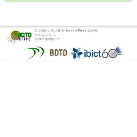
Biblioteca Digital de Teses e Dissertações
(81) 3320-6179
bdtd.bc@ufrpe.br