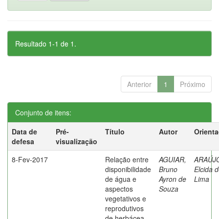
Resultado 1-1 de 1.
Anterior
1
Próximo
Conjunto de itens:
Data de
Pré-
Título
Autor
Orient
defesa
visualização
8-Fev-2017
Relação entre
AGUIAR,
ARAÚJ
disponibilidade
Bruno
Elcida 
de água e
Ayron de
Lima
aspectos
Souza
vegetativos e
reprodutivos
de herbácea