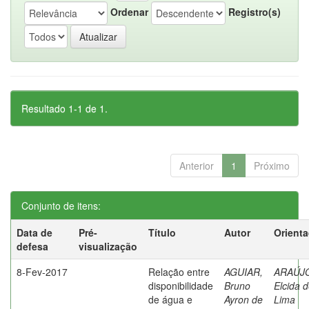
Ordenar
Registro(s)
Resultado 1-1 de 1.
Anterior
1
Próximo
Conjunto de itens:
Data de
Pré-
Título
Autor
Orient
defesa
visualização
8-Fev-2017
Relação entre
AGUIAR,
ARAÚJ
disponibilidade
Bruno
Elcida 
de água e
Ayron de
Lima