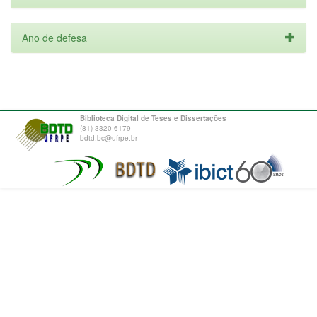
Ano de defesa
Biblioteca Digital de Teses e Dissertações
(81) 3320-6179
bdtd.bc@ufrpe.br