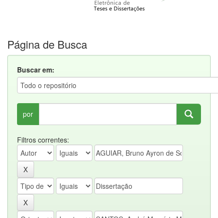
Página de Busca
Buscar em:
por
Filtros correntes: