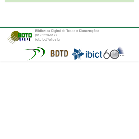
Biblioteca Digital de Teses e Dissertações
(81) 3320-6179
bdtd.bc@ufrpe.br