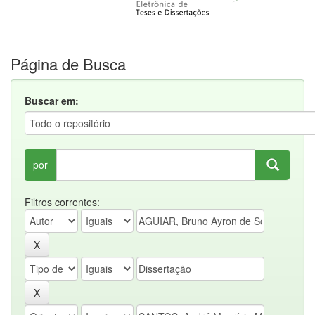
Página de Busca
Buscar em:
por
Filtros correntes: