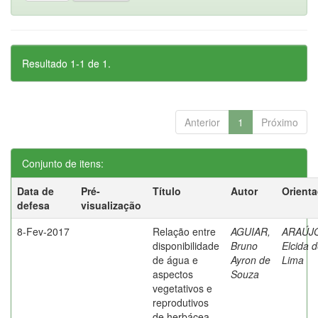
Resultado 1-1 de 1.
Anterior
1
Próximo
Conjunto de itens:
Data de
Pré-
Título
Autor
Orient
defesa
visualização
8-Fev-2017
Relação entre
AGUIAR,
ARAÚJ
disponibilidade
Bruno
Elcida 
de água e
Ayron de
Lima
aspectos
Souza
vegetativos e
reprodutivos
de herbácea