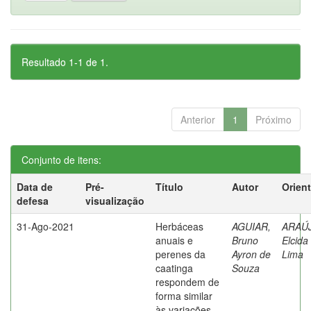
Resultado 1-1 de 1.
Anterior
1
Próximo
Conjunto de itens:
Data de
Pré-
Título
Autor
Orien
defesa
visualização
31-Ago-2021
Herbáceas
AGUIAR,
ARAÚ
anuais e
Bruno
Elcida
perenes da
Ayron de
Lima
caatinga
Souza
respondem de
forma similar
às variações