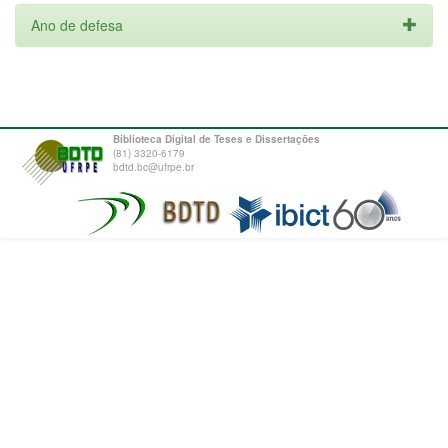
Ano de defesa
Biblioteca Digital de Teses e Dissertações
(81) 3320-6179
bdtd.bc@ufrpe.br