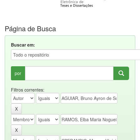
Página de Busca
Buscar em:
por
Filtros correntes: