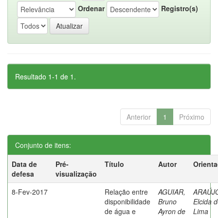
Ordenar
Registro(s)
Resultado 1-1 de 1.
Anterior
1
Próximo
Conjunto de itens:
Data de
Pré-
Título
Autor
Orient
defesa
visualização
8-Fev-2017
Relação entre
AGUIAR,
ARAÚJ
disponibilidade
Bruno
Elcida 
de água e
Ayron de
Lima