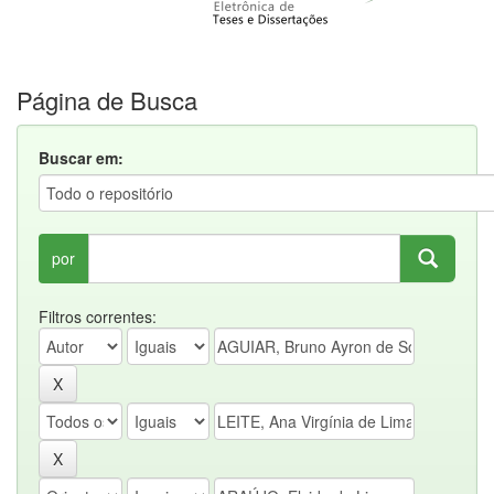
Página de Busca
Buscar em:
por
Filtros correntes: