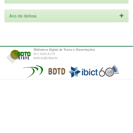
Ano de defesa
Biblioteca Digital de Teses e Dissertações
(81) 3320-6179
bdtd.bc@ufrpe.br