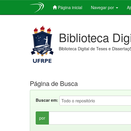
Página inicial
Navegar por
A
Skip
navigation
Biblioteca Dig
Biblioteca Digital de Teses e Dissertaç
Página de Busca
Buscar em:
por