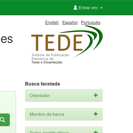
Entrar em:
English
Español
Português
ões
Busca facetada
Orientador
Membro da banca
Todos contribuidores