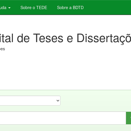
juda
Sobre o TEDE
Sobre a BDTD
ital de Teses e Dissertaç
ões