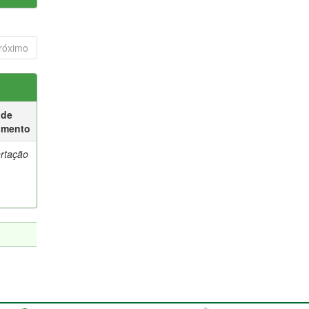
róximo
 de
umento
ertação