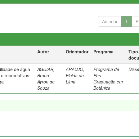
Anterior
1
P
Autor
Orientador
Programa
Tipo
doc
ilidade de água
AGUIAR,
ARAÚJO,
Programa de
Diss
 e reprodutivos
Bruno
Elcida de
Pós-
ga
Ayron de
Lima
Graduação em
Souza
Botânica