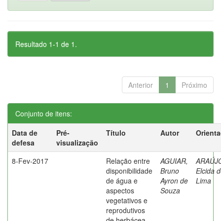
Resultado 1-1 de 1.
Anterior
1
Próximo
Conjunto de itens:
Data de
Pré-
Título
Autor
Orient
defesa
visualização
8-Fev-2017
Relação entre
AGUIAR,
ARAÚJ
disponibilidade
Bruno
Elcida 
de água e
Ayron de
Lima
aspectos
Souza
vegetativos e
reprodutivos
de herbácea