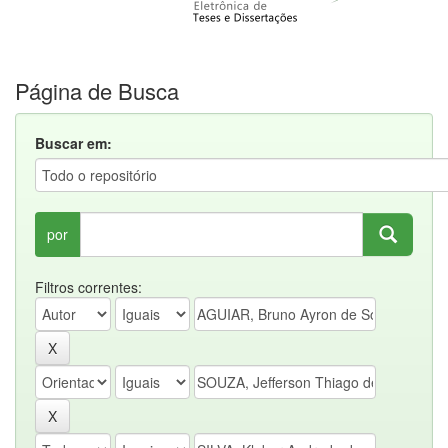
Página de Busca
Buscar em:
por
Filtros correntes: