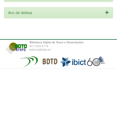
Ano de defesa
Biblioteca Digital de Teses e Dissertações
(81) 3320-6179
bdtd.bc@ufrpe.br