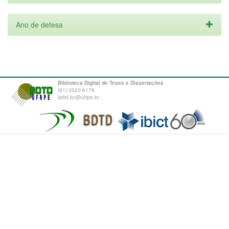
Ano de defesa
Biblioteca Digital de Teses e Dissertações
(81) 3320-6179
bdtd.bc@ufrpe.br