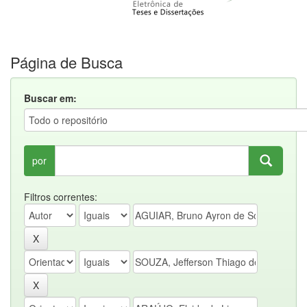
Página de Busca
Buscar em:
por
Filtros correntes: