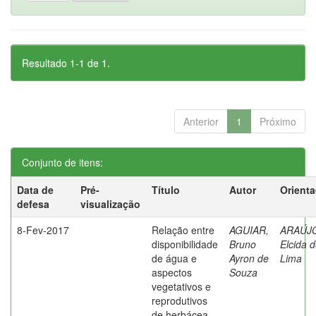
Resultado 1-1 de 1.
Anterior
1
Próximo
Conjunto de itens:
Data de
Pré-
Título
Autor
Orient
defesa
visualização
8-Fev-2017
Relação entre
AGUIAR,
ARAÚJ
disponibilidade
Bruno
Elcida 
de água e
Ayron de
Lima
aspectos
Souza
vegetativos e
reprodutivos
de herbácea