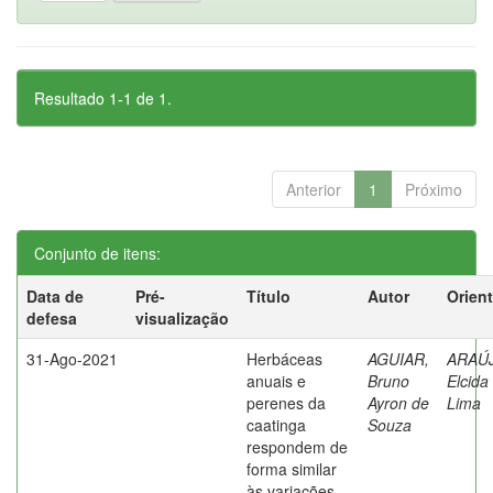
Resultado 1-1 de 1.
Anterior
1
Próximo
Conjunto de itens:
Data de
Pré-
Título
Autor
Orien
defesa
visualização
31-Ago-2021
Herbáceas
AGUIAR,
ARAÚ
anuais e
Bruno
Elcida
perenes da
Ayron de
Lima
caatinga
Souza
respondem de
forma similar
às variações