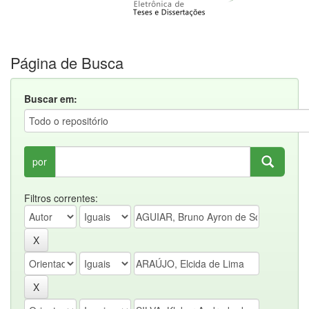
Página de Busca
Buscar em:
por
Filtros correntes: