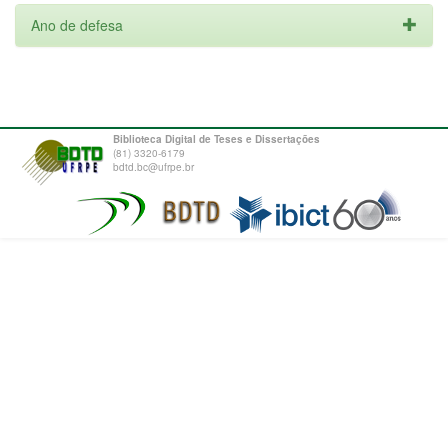
Ano de defesa
Biblioteca Digital de Teses e Dissertações
(81) 3320-6179
bdtd.bc@ufrpe.br