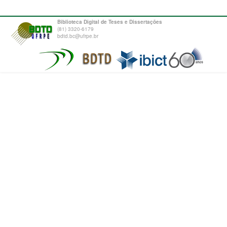
Biblioteca Digital de Teses e Dissertações
(81) 3320-6179
bdtd.bc@ufrpe.br