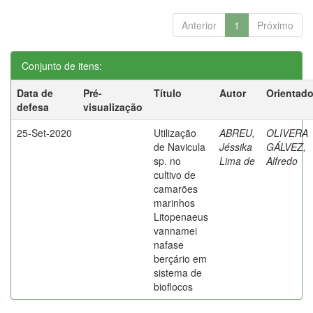
Anterior
1
Próximo
Conjunto de itens:
Data de
Pré-
Título
Autor
Orientado
defesa
visualização
25-Set-2020
Utilização
ABREU,
OLIVERA
de Navicula
Jéssika
GÁLVEZ,
sp. no
Lima de
Alfredo
cultivo de
camarões
marinhos
Litopenaeus
vannamei
nafase
berçário em
sistema de
bioflocos