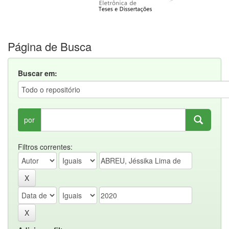
Página de Busca
Buscar em:
por
Filtros correntes: