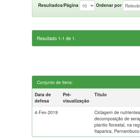
Resultados/Página
Ordenar por
Resultado 1-1 de 1.
Conjunto de itens:
Data de
Pré-
Título
defesa
visualização
4-Fev-2019
Ciclagem de nutrientes
decomposição de serap
plantio florestal, na re
Itaparica, Pernambuco