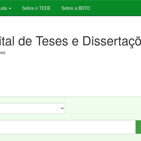
juda
Sobre o TEDE
Sobre a BDTD
ital de Teses e Dissertaç
ões