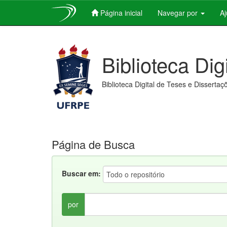
Página inicial
Navegar por
A
Skip
navigation
Biblioteca Dig
Biblioteca Digital de Teses e Dissertaç
Página de Busca
Buscar em:
por