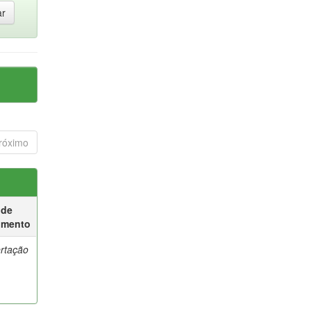
róximo
 de
umento
ertação