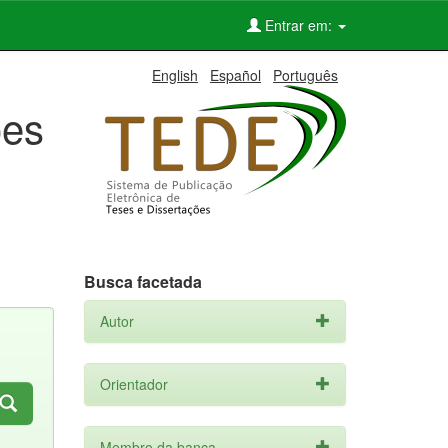
Entrar em:
English
Español
Português
ões
Busca facetada
Autor
Orientador
Membro da banca