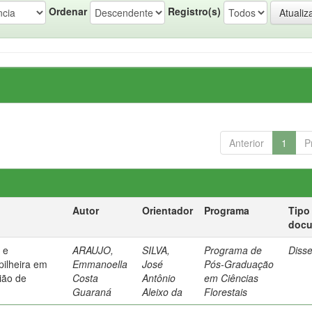
Ordenar
Registro(s)
Anterior
1
P
Autor
Orientador
Programa
Tipo
doc
 e
ARAUJO,
SILVA,
Programa de
Diss
ilheira em
Emmanoella
José
Pós-Graduação
gião de
Costa
Antônio
em Ciências
Guaraná
Aleixo da
Florestais