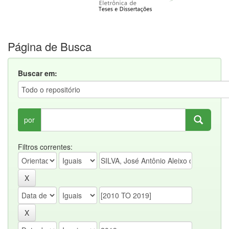
Página de Busca
Buscar em:
por
Filtros correntes: