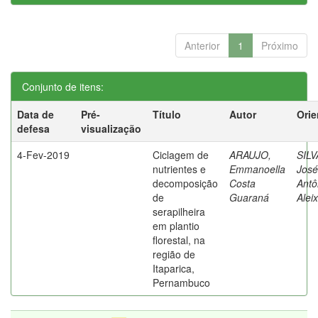
Anterior
1
Próximo
Conjunto de itens:
Data de
Pré-
Título
Autor
Orie
defesa
visualização
4-Fev-2019
Ciclagem de
ARAUJO,
SILV
nutrientes e
Emmanoella
José
decomposição
Costa
Antô
de
Guaraná
Alei
serapilheira
em plantio
florestal, na
região de
Itaparica,
Pernambuco