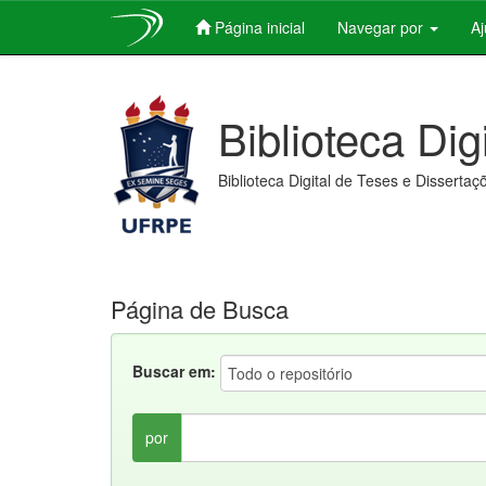
Página inicial
Navegar por
A
Skip
navigation
Biblioteca Dig
Biblioteca Digital de Teses e Dissertaç
Página de Busca
Buscar em:
por