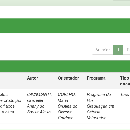
Anterior
1
P
Autor
Orientador
Programa
Tipo
doc
etas:
CAVALCANTI,
COELHO,
Programa de
Tese
de produção
Grazielle
Maria
Pós-
e flapes
Anahy de
Cristina de
Graduação em
em cães
Sousa Aleixo
Oliveira
Ciência
Cardoso
Veterinária