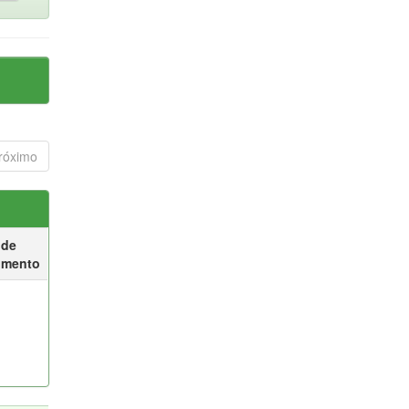
róximo
 de
umento