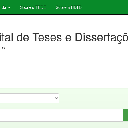
juda
Sobre o TEDE
Sobre a BDTD
ital de Teses e Dissertaç
ões