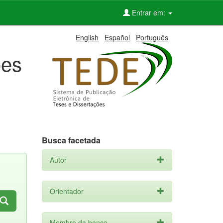
Entrar em:
English
Español
Português
ões
Busca facetada
Autor
Orientador
Membro da banca