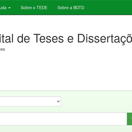
juda
Sobre o TEDE
Sobre a BDTD
ital de Teses e Dissertaç
ões