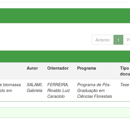
Anterior
1
P
Autor
Orientador
Programa
Tipo
doc
de biomassa
SALAMI,
FERREIRA,
Programa de Pós-
Tese
solo em
Gabriela
Rinaldo Luiz
Graduação em
Caraciolo
Ciências Florestais