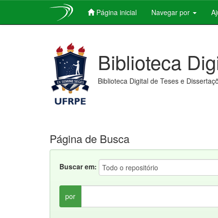
Página inicial
Navegar por
A
Skip
navigation
Biblioteca Dig
Biblioteca Digital de Teses e Dissertaç
Página de Busca
Buscar em:
por