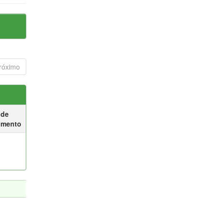
róximo
 de
umento