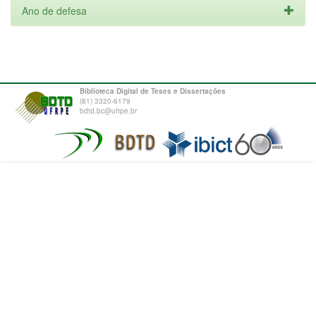
Ano de defesa
Biblioteca Digital de Teses e Dissertações
(81) 3320-6179
bdtd.bc@ufrpe.br