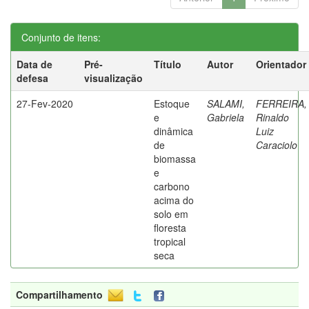
Conjunto de itens:
Data de
Pré-
Título
Autor
Orientador
defesa
visualização
27-Fev-2020
Estoque
SALAMI,
FERREIRA,
e
Gabriela
Rinaldo
dinâmica
Luiz
de
Caraciolo
biomassa
e
carbono
acima do
solo em
floresta
tropical
seca
Compartilhamento