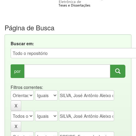
Página de Busca
Buscar em:
por
Filtros correntes: