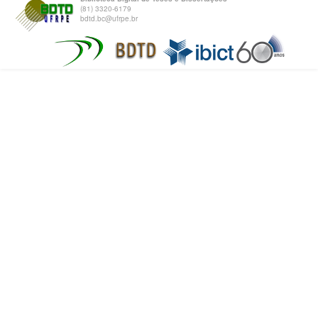
(81) 3320-6179
bdtd.bc@ufrpe.br