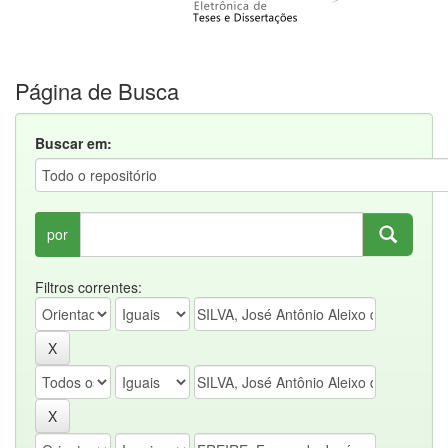
Página de Busca
Buscar em:
por
Filtros correntes: