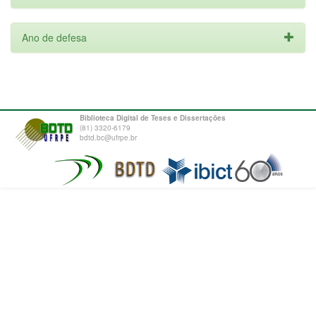
Ano de defesa
Biblioteca Digital de Teses e Dissertações
(81) 3320-6179
bdtd.bc@ufrpe.br