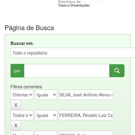
Página de Busca
Buscar em:
por
Filtros correntes: