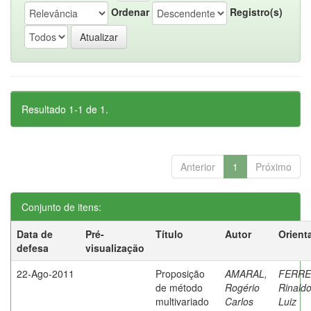
Ordenar
Registro(s)
Resultado 1-1 de 1.
Anterior
1
Próximo
Conjunto de itens:
Data de
Pré-
Título
Autor
Orient
defesa
visualização
22-Ago-2011
Proposição
AMARAL,
FERRE
de método
Rogério
Rinald
multivariado
Carlos
Luiz