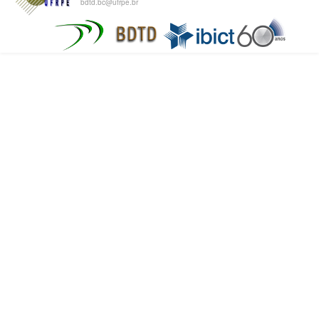
bdtd.bc@ufrpe.br