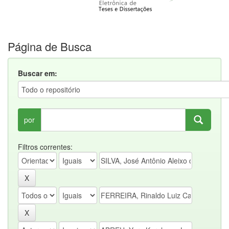
Página de Busca
Buscar em:
por
Filtros correntes: