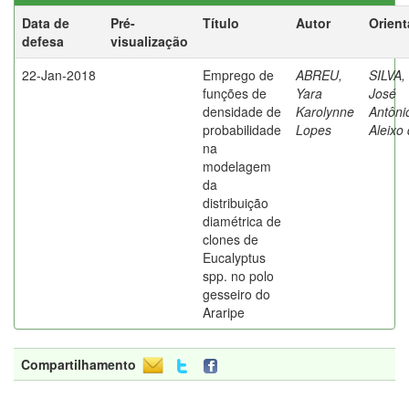
Data de
Pré-
Título
Autor
Orient
defesa
visualização
22-Jan-2018
Emprego de
ABREU,
SILVA,
funções de
Yara
José
densidade de
Karolynne
Antôni
probabilidade
Lopes
Aleixo
na
modelagem
da
distribuição
diamétrica de
clones de
Eucalyptus
spp. no polo
gesseiro do
Araripe
Compartilhamento