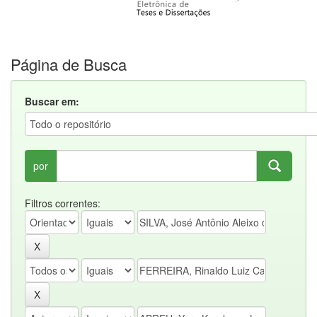
Página de Busca
Buscar em:
por
Filtros correntes: