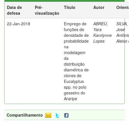
Data de
Pré-
Título
Autor
Orient
defesa
visualização
22-Jan-2018
Emprego de
ABREU,
SILVA,
funções de
Yara
José
densidade de
Karolynne
Antôni
probabilidade
Lopes
Aleixo
na
modelagem
da
distribuição
diamétrica de
clones de
Eucalyptus
spp. no polo
gesseiro do
Araripe
Compartilhamento