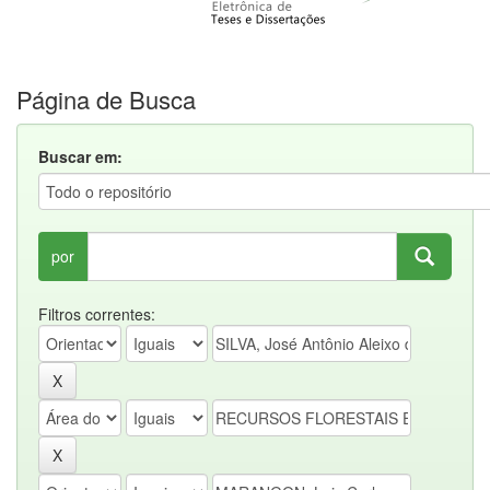
Página de Busca
Buscar em:
por
Filtros correntes: