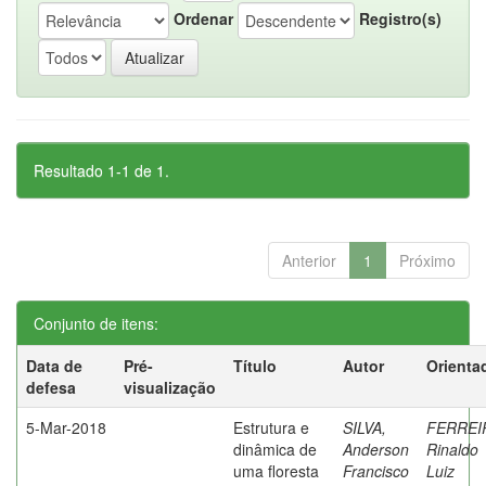
Ordenar
Registro(s)
Resultado 1-1 de 1.
Anterior
1
Próximo
Conjunto de itens:
Data de
Pré-
Título
Autor
Orienta
defesa
visualização
5-Mar-2018
Estrutura e
SILVA,
FERREI
dinâmica de
Anderson
Rinaldo
uma floresta
Francisco
Luiz