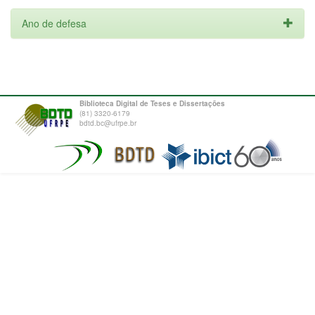
Ano de defesa
Biblioteca Digital de Teses e Dissertações
(81) 3320-6179
bdtd.bc@ufrpe.br