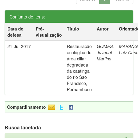
Conjunto de itens:
Data de
Pré-
Título
Autor
Orientad
defesa
visualização
21-Jul-2017
Restauração
GOMES,
MARANG
ecológica de
Juvenal
Luiz Carl
área ciliar
Martins
degradada
da caatinga
do rio São
Francisco,
Pernambuco
Compartilhamento
Busca facetada