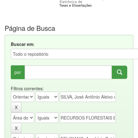
Página de Busca
Buscar em:
por
Filtros correntes: