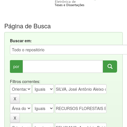
Página de Busca
Buscar em:
por
Filtros correntes: