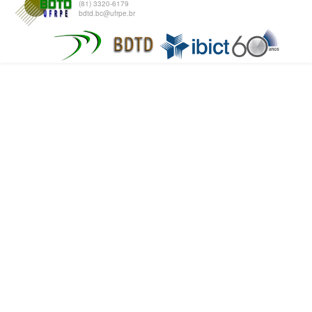
(81) 3320-6179
bdtd.bc@ufrpe.br