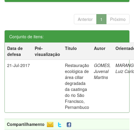
Anterior
1
Próximo
Conjunto de itens:
Data de
Pré-
Título
Autor
Orientad
defesa
visualização
21-Jul-2017
Restauração
GOMES,
MARANG
ecológica de
Juvenal
Luiz Carl
área ciliar
Martins
degradada
da caatinga
do rio São
Francisco,
Pernambuco
Compartilhamento