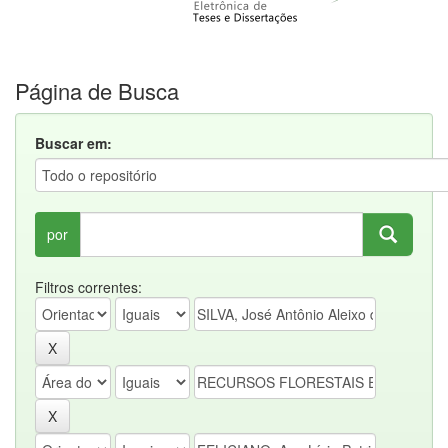
Página de Busca
Buscar em:
por
Filtros correntes: