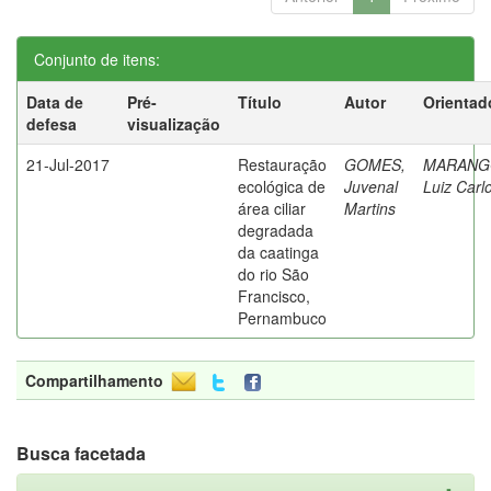
Conjunto de itens:
Data de
Pré-
Título
Autor
Orientad
defesa
visualização
21-Jul-2017
Restauração
GOMES,
MARANG
ecológica de
Juvenal
Luiz Carl
área ciliar
Martins
degradada
da caatinga
do rio São
Francisco,
Pernambuco
Compartilhamento
Busca facetada