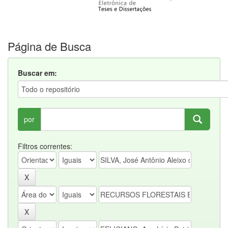
Página de Busca
Buscar em:
por
Filtros correntes: