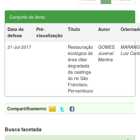
Conjunto de itens:
Data de
Pré-
Título
Autor
Orientad
defesa
visualização
21-Jul-2017
Restauração
GOMES,
MARANG
ecológica de
Juvenal
Luiz Carl
área ciliar
Martins
degradada
da caatinga
do rio São
Francisco,
Pernambuco
Compartilhamento
Busca facetada