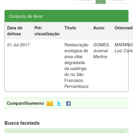
Conjunto de itens:
Data de
Pré-
Título
Autor
Orientad
defesa
visualização
21-Jul-2017
Restauração
GOMES,
MARANG
ecológica de
Juvenal
Luiz Carl
área ciliar
Martins
degradada
da caatinga
do rio São
Francisco,
Pernambuco
Compartilhamento
Busca facetada