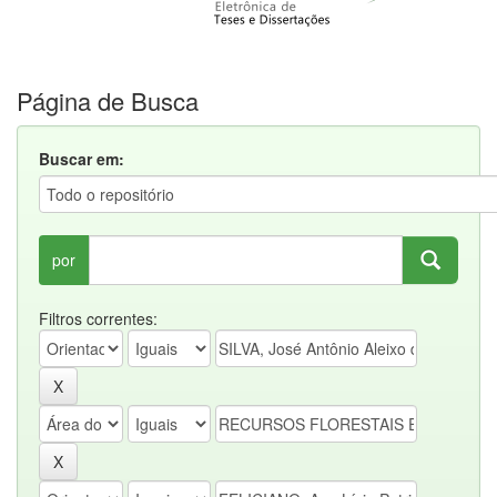
Página de Busca
Buscar em:
por
Filtros correntes: