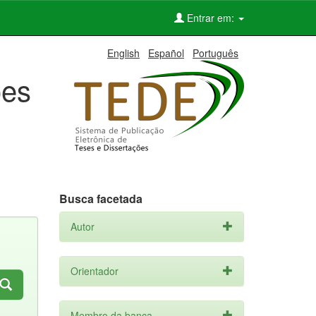
Entrar em:
English
Español
Português
ões
Busca facetada
Autor
Orientador
Membro da banca