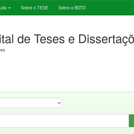
juda
Sobre o TEDE
Sobre a BDTD
ital de Teses e Dissertaç
ões