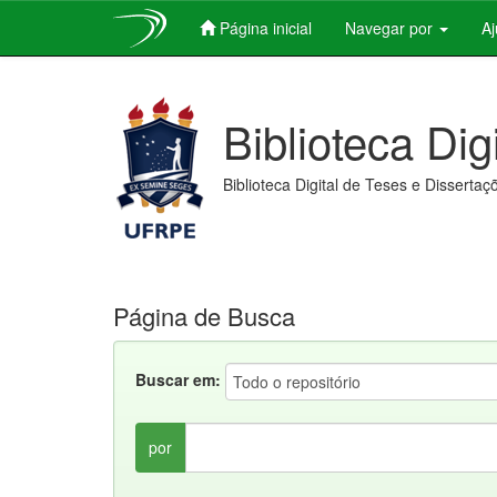
Página inicial
Navegar por
A
Skip
navigation
Biblioteca Dig
Biblioteca Digital de Teses e Dissertaç
Página de Busca
Buscar em:
por