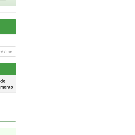
róximo
 de
umento