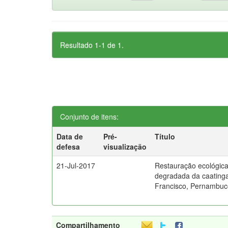
Resultado 1-1 de 1.
Conjunto de itens:
Data de
Pré-
Título
defesa
visualização
21-Jul-2017
Restauração ecológica 
degradada da caatinga
Francisco, Pernambu
Compartilhamento