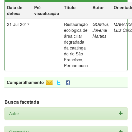
Data de
Pré-
Título
Autor
Orientad
defesa
visualização
21-Jul-2017
Restauração
GOMES,
MARANG
ecológica de
Juvenal
Luiz Carl
área ciliar
Martins
degradada
da caatinga
do rio São
Francisco,
Pernambuco
Compartilhamento
Busca facetada
Autor