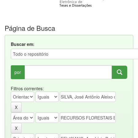
Página de Busca
Buscar em:
por
Filtros correntes: