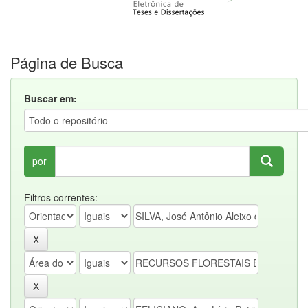
Página de Busca
Buscar em:
por
Filtros correntes: