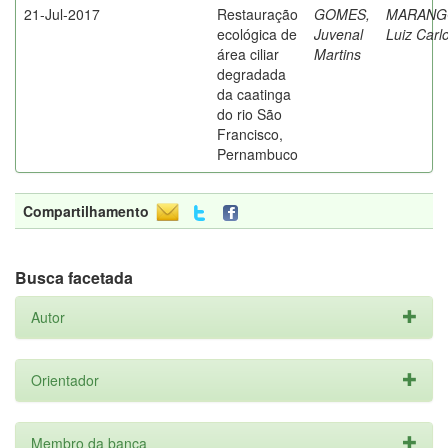
21-Jul-2017
Restauração
GOMES,
MARANG
ecológica de
Juvenal
Luiz Carl
área ciliar
Martins
degradada
da caatinga
do rio São
Francisco,
Pernambuco
Compartilhamento
Busca facetada
Autor
Orientador
Membro da banca