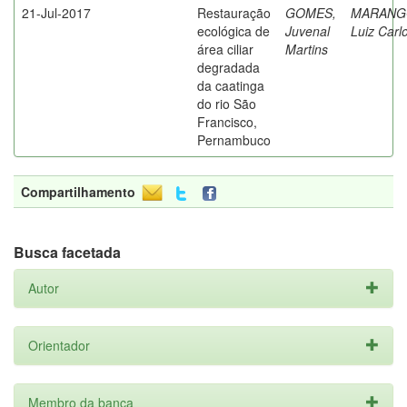
21-Jul-2017
Restauração
GOMES,
MARANG
ecológica de
Juvenal
Luiz Carl
área ciliar
Martins
degradada
da caatinga
do rio São
Francisco,
Pernambuco
Compartilhamento
Busca facetada
Autor
Orientador
Membro da banca