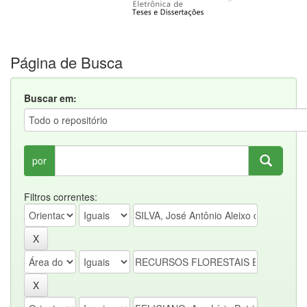
Página de Busca
Buscar em:
por
Filtros correntes: