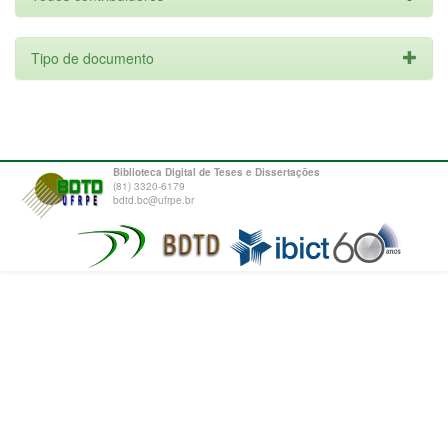
Tipo de documento
Biblioteca Digital de Teses e Dissertações
(81) 3320-6179
bdtd.bc@ufrpe.br