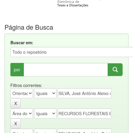
Página de Busca
Buscar em:
por
Filtros correntes: