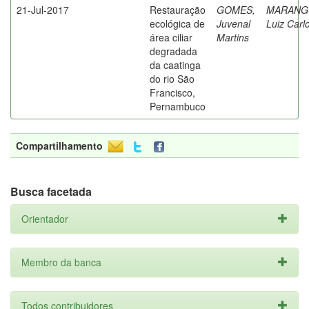
21-Jul-2017
Restauração
GOMES,
MARANG
ecológica de
Juvenal
Luiz Carl
área ciliar
Martins
degradada
da caatinga
do rio São
Francisco,
Pernambuco
Compartilhamento
Busca facetada
Orientador
Membro da banca
Todos contribuidores