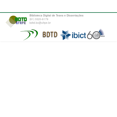
Biblioteca Digital de Teses e Dissertações
(81) 3320-6179
bdtd.bc@ufrpe.br