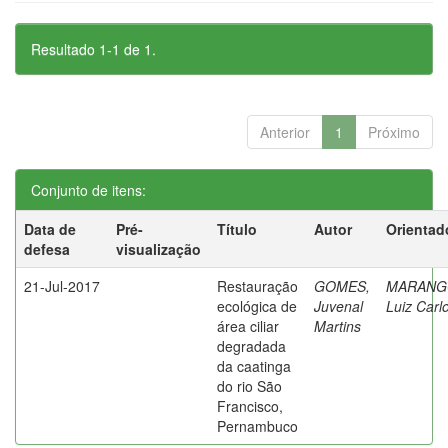
Resultado 1-1 de 1.
Anterior
1
Próximo
Conjunto de itens:
Data de
Pré-
Título
Autor
Orientad
defesa
visualização
21-Jul-2017
Restauração
GOMES,
MARANG
ecológica de
Juvenal
Luiz Carl
área ciliar
Martins
degradada
da caatinga
do rio São
Francisco,
Pernambuco