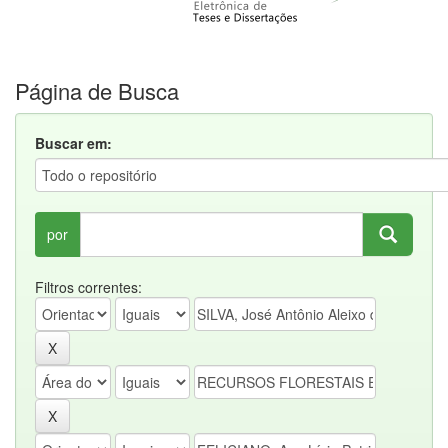
Página de Busca
Buscar em:
por
Filtros correntes: