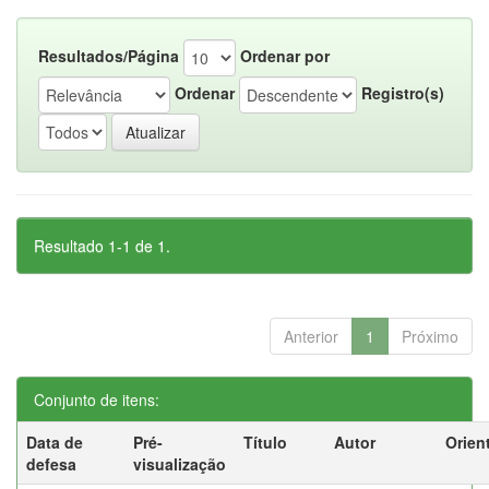
Resultados/Página
Ordenar por
Ordenar
Registro(s)
Resultado 1-1 de 1.
Anterior
1
Próximo
Conjunto de itens:
Data de
Pré-
Título
Autor
Orien
defesa
visualização