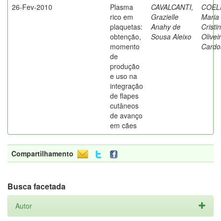
26-Fev-2010
Plasma
CAVALCANTI,
COEL
rico em
Grazielle
Maria
plaquetas:
Anahy de
Cristi
obtenção,
Sousa Aleixo
Olivei
momento
Cardo
de
produção
e uso na
integração
de flapes
cutâneos
de avanço
em cães
Compartilhamento
Busca facetada
Autor