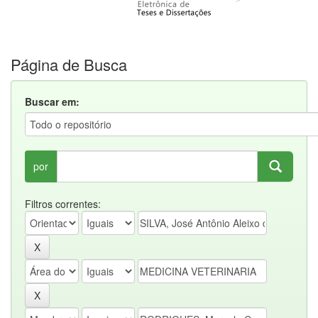
Página de Busca
Buscar em:
por
Filtros correntes: