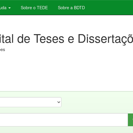
juda
Sobre o TEDE
Sobre a BDTD
ital de Teses e Dissertaç
ões