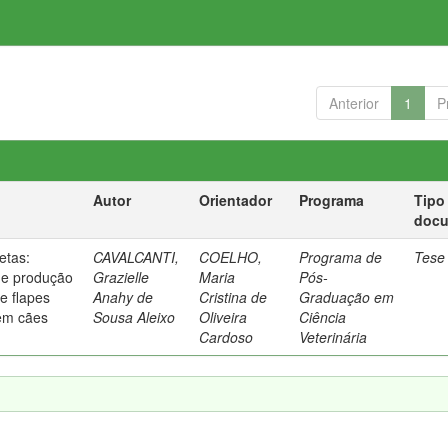
Anterior
1
P
Autor
Orientador
Programa
Tipo
doc
etas:
CAVALCANTI,
COELHO,
Programa de
Tese
de produção
Grazielle
Maria
Pós-
e flapes
Anahy de
Cristina de
Graduação em
em cães
Sousa Aleixo
Oliveira
Ciência
Cardoso
Veterinária