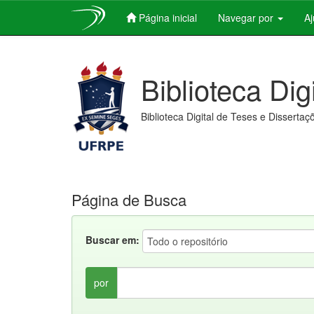
Página inicial
Navegar por
A
Skip
navigation
Biblioteca Dig
Biblioteca Digital de Teses e Dissertaç
Página de Busca
Buscar em:
por