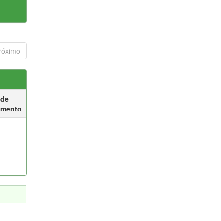
róximo
 de
umento