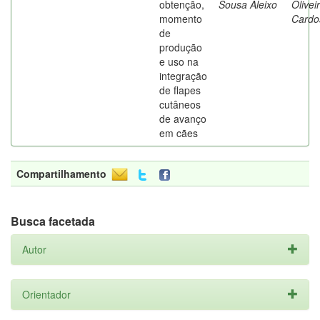
obtenção,
Sousa Aleixo
Olivei
momento
Cardo
de
produção
e uso na
integração
de flapes
cutâneos
de avanço
em cães
Compartilhamento
Busca facetada
Autor
Orientador