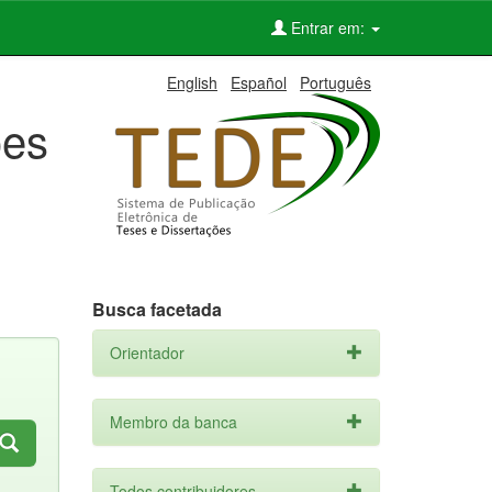
Entrar em:
English
Español
Português
ões
Busca facetada
Orientador
Membro da banca
Todos contribuidores