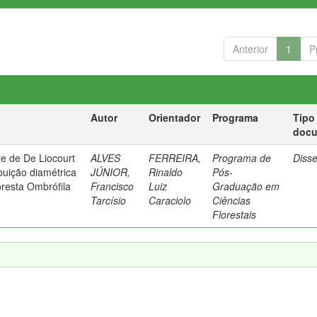
Anterior
1
P
Autor
Orientador
Programa
Tipo
doc
te de De Liocourt
ALVES
FERREIRA,
Programa de
Diss
ibuição diamétrica
JÚNIOR,
Rinaldo
Pós-
resta Ombrófila
Francisco
Luiz
Graduação em
Tarcísio
Caraciolo
Ciências
Florestais