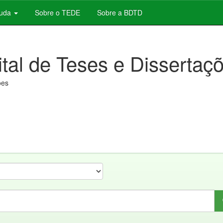
juda
Sobre o TEDE
Sobre a BDTD
ital de Teses e Dissertaç
ões