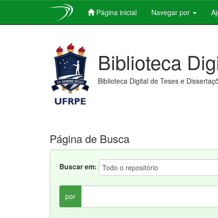
Página inicial
Navegar por
A
Skip
navigation
Biblioteca Dig
Biblioteca Digital de Teses e Dissertaç
Página de Busca
Buscar em:
por