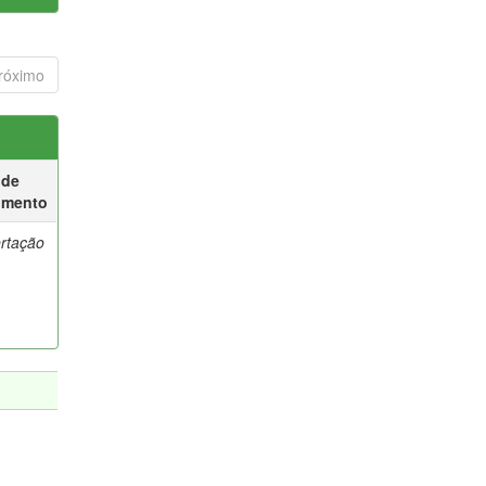
róximo
 de
umento
ertação